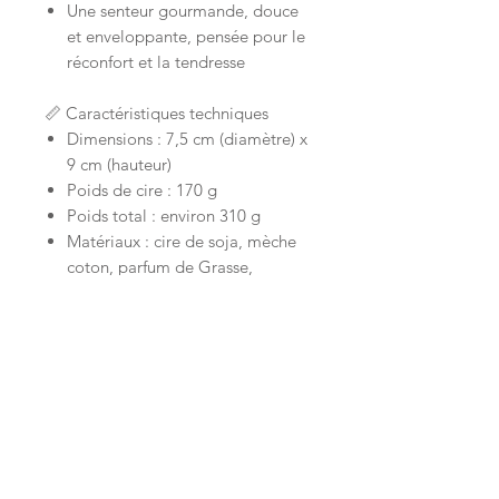
Une senteur gourmande, douce
et enveloppante, pensée pour le
réconfort et la tendresse
📏 Caractéristiques techniques
Dimensions : 7,5 cm (diamètre) x
9 cm (hauteur)
Poids de cire : 170 g
Poids total : environ 310 g
Matériaux : cire de soja, mèche
coton, parfum de Grasse,
éléments décoratifs végétaux
Packaging : selon collection
Saint-Valentin
💝 Une bougie pleine de douceur,
d’amour et de gourmandise – pour
dire
je t’aime
autrement.